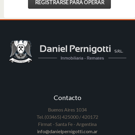
REGISTRARSE PARA OPERAR
Contacto
Buenos Aires 1034
Tel. (03465) 425000 / 420172
Firmat - Santa Fe - Argentina
info@danielpernigotti.com.ar