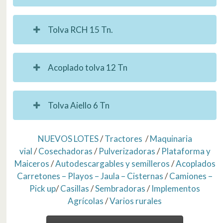
Tolva RCH 15 Tn.
Acoplado tolva 12 Tn
Tolva Aiello 6 Tn
NUEVOS LOTES
/
Tractores
/
Maquinaria
vial
/
Cosechadoras
/
Pulverizadoras
/
Plataforma y
Maiceros
/
Autodescargables y semilleros
/
Acoplados
Carretones – Playos – Jaula – Cisternas
/
Camiones –
Pick up
/
Casillas
/
Sembradoras
/
Implementos
Agrícolas
/
Varios rurales