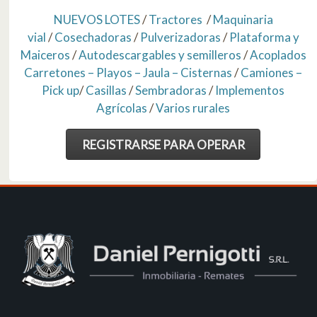
NUEVOS LOTES
/
Tractores
/
Maquinaria
vial
/
Cosechadoras
/
Pulverizadoras
/
Plataforma y
Maiceros
/
Autodescargables y semilleros
/
Acoplados
Carretones – Playos – Jaula – Cisternas
/
Camiones –
Pick up
/
Casillas
/
Sembradoras
/
Implementos
Agrícolas
/
Varios rurales
REGISTRARSE PARA OPERAR