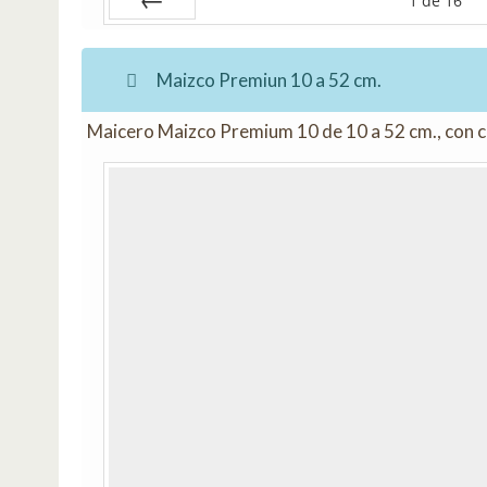
1
de
16
Anterior
Maizco Premiun 10 a 52 cm.
Maicero Maizco Premium 10 de 10 a 52 cm., con c