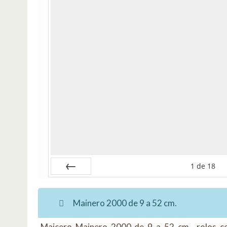
1
de
18
Anterior
Mainero 2000 de 9 a 52 cm.
Maicero Mainero 2000 de 9 a 52 cm., rolos c