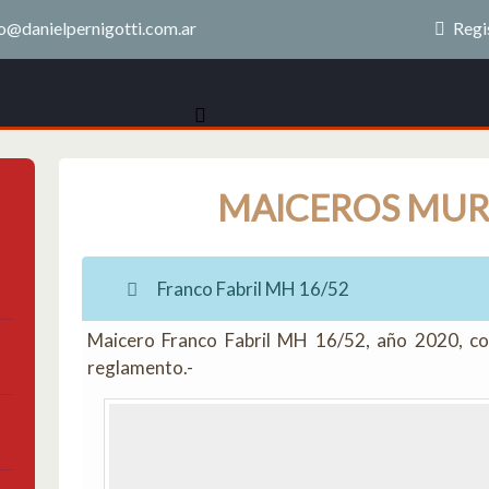
o@danielpernigotti.com.ar
Regi
MAICEROS MUR
Franco Fabril MH 16/52
Maicero Franco Fabril MH 16/52, año 2020, con
reglamento.-