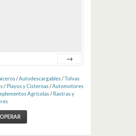
Siguiente
iceros
/
Autodescargables
/
Tolvas
as
/
Playos y Cisternas
/
Automotores
mplementos Agrícolas
/
Rastras y
res
 OPERAR