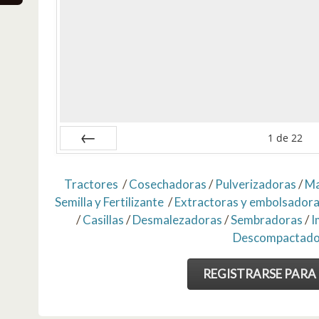
1
de
22
Anterior
Tractores
/
Cosechadoras
/
Pulverizadoras
/
Ma
Semilla y Fertilizante
/
Extractoras y embolsador
/
Casillas
/
Desmalezadoras
/
Sembradoras
/
I
Descompactado
REGISTRARSE PARA