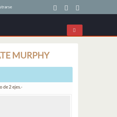
strarse
ATE MURPHY
 de 2 ejes.-