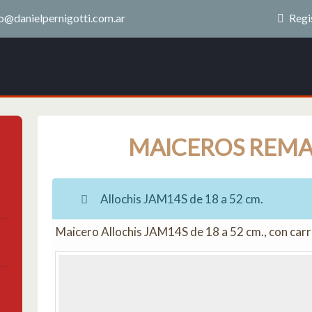
o@danielpernigotti.com.ar
Regi
MAICEROS REM
Allochis JAM14S de 18 a 52 cm.
Maicero Allochis JAM14S de 18 a 52 cm., con carro