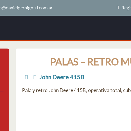
o@danielpernigotti.com.ar
Regi
PALAS – RETRO M
John Deere 415B
Pala y retro John Deere 415B, operativa total, cu