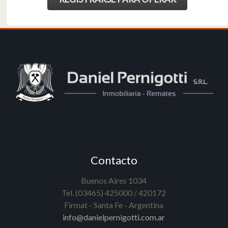
Contacto
Buenos Aires 1034
Tel. (03465) 425000 / 420172
Firmat - Santa Fe - Argentina
info@danielpernigotti.com.ar