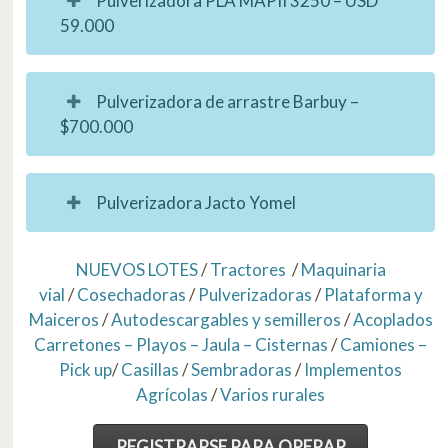
Pulverizadora PLA MAPII 3250 – USD
59.000
Pulverizadora de arrastre Barbuy –
$700.000
Pulverizadora Jacto Yomel
NUEVOS LOTES
/
Tractores
/
Maquinaria
vial
/
Cosechadoras
/
Pulverizadoras
/
Plataforma y
Maiceros
/
Autodescargables y semilleros
/
Acoplados
Carretones – Playos – Jaula – Cisternas
/
Camiones –
Pick up
/
Casillas
/
Sembradoras
/
Implementos
Agrícolas
/
Varios rurales
REGISTRARSE PARA OPERAR