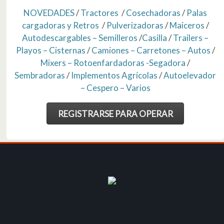
NOVEDADES
/
Tractores
/
Cosechadoras
/
Palas
cargadoras y Retros
/
Pulverizadoras
/
Maiceros
/
Autodescargables – Semilleros
/
Casilla
/
Trailers –
Playos – Cisternas
/
Camiones – Carretones – Autos
/
Mixers – Rotoenfardadoras -Segadora
/
Sembradoras
/
Implementos Agrícolas
/
Autoelevador
– Cespero – Varios
REGISTRARSE PARA OPERAR