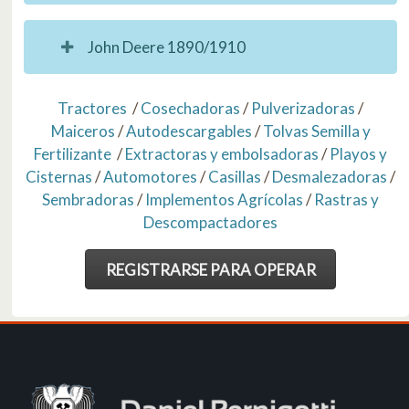
John Deere 1890/1910
Tractores
/
Cosechadoras
/
Pulverizadoras
/
Maiceros
/
Autodescargables
/
Tolvas Semilla y
Fertilizante
/
Extractoras y embolsadoras
/
Playos y
Cisternas
/
Automotores
/
Casillas
/
Desmalezadoras
/
Sembradoras
/
Implementos Agrícolas
/
Rastras y
Descompactadores
REGISTRARSE PARA OPERAR