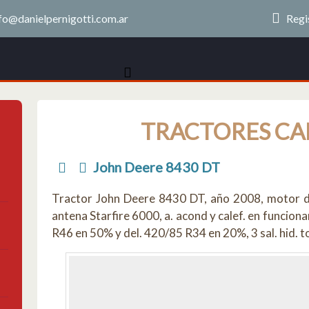
fo@danielpernigotti.com.ar
Regi
TRACTORES CAN
John Deere 8430 DT
Tractor John Deere 8430 DT, año 2008, motor d
antena Starfire 6000, a. acond y calef. en funcion
R46 en 50% y del. 420/85 R34 en 20%, 3 sal. hid. t