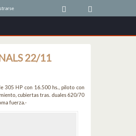
strarse
ALS 22/11
e 305 HP con 16.500 hs., piloto con
amiento, cubiertas tras. duales 620/70
oma fuerza.-