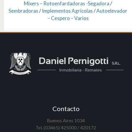
Mixers – Rotoenfardadoras -Segadora
/
Sembradoras
/
Implementos Agrícolas
/
Autoelevador
– Cespero – Varios
Contacto
Buenos Aires 1034
Tel. (03465) 425000 / 420172