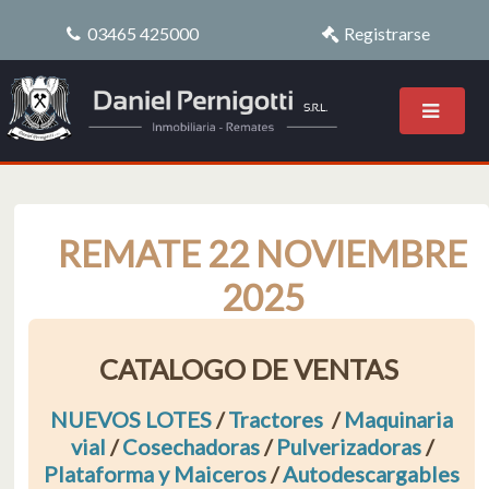
03465 425000
Registrarse
REMATE 22 NOVIEMBRE
2025
CATALOGO DE VENTAS
NUEVOS LOTES
/
Tractores
/
Maquinaria
vial
/
Cosechadoras
/
Pulverizadoras
/
Plataforma y Maiceros
/
Autodescargables