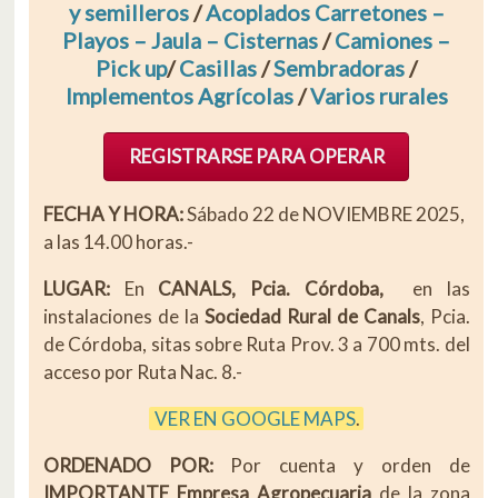
y semilleros
/
Acoplados Carretones –
Playos – Jaula – Cisternas
/
Camiones –
Pick up
/
Casillas
/
Sembradoras
/
Implementos Agrícolas
/
Varios rurales
REGISTRARSE PARA OPERAR
FECHA Y HORA:
Sábado 22 de NOVIEMBRE 2025,
a las 14.00 horas.-
LUGAR:
En
CANALS, Pcia. Córdoba,
en las
instalaciones de la
Sociedad Rural de Canals
, Pcia.
de Córdoba, sitas sobre Ruta Prov. 3 a 700 mts. del
acceso por Ruta Nac. 8.-
VER EN GOOGLE MAPS
.
ORDENADO POR:
Por cuenta y orden de
IMPORTANTE Empresa Agropecuaria
de la zona