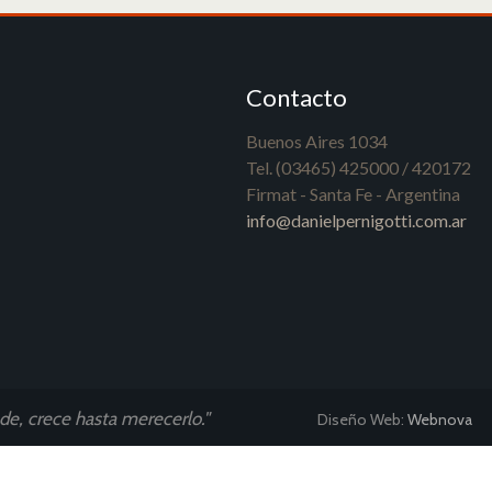
Contacto
Buenos Aires 1034
Tel. (03465) 425000 / 420172
Firmat - Santa Fe - Argentina
info@danielpernigotti.com.ar
nde, crece hasta merecerlo."
Diseño Web:
Webnova