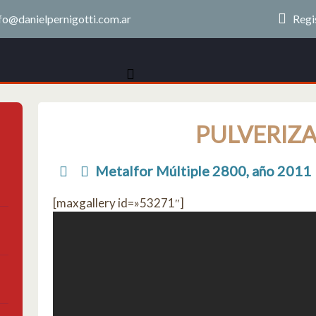
fo@danielpernigotti.com.ar
Regi
PULVERIZ
Metalfor Múltiple 2800, año 2011
[maxgallery id=»53271″]