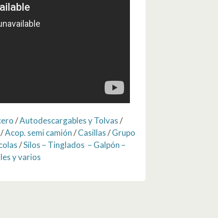
cero
/
Autodescargables y Tolvas
/
/
Acop. semi camión
/
Casillas
/
Grupo
colas
/
Silos – Tinglados – Galpón –
les y varios