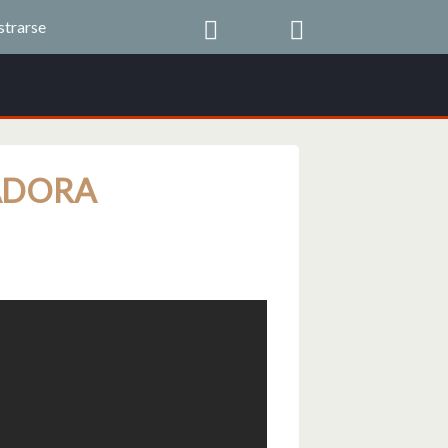
strarse
ADORA